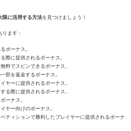
大限に活用する方法
を見つけましょう！
あります：
れるボーナス。
する際に提供されるボーナス。
で無料でスピンできるボーナス。
失の一部を返金するボーナス。
レイヤーに提供されるボーナス。
金する際に提供されるボーナス。
るボーナス。
レイヤー向けのボーナス。
コンペティションで勝利したプレイヤーに提供されるボーナ