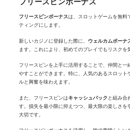
フリースピンボーナス
フリースピンボーナス
は、スロットゲームを無料
ティングにします。
新しいカジノに登録した際に、
ウェルカムボーナ
ます。これにより、初めてのプレイでもリスクを
フリースピンを上手に活用することで、仲間と一
やすことができます。特に、人気のあるスロット
ルと興奮を味わえます。
また、フリースピンは
キャッシュバック
と組み合
す。損失を最小限に抑えつつ、最大限の楽しさを
大切です。