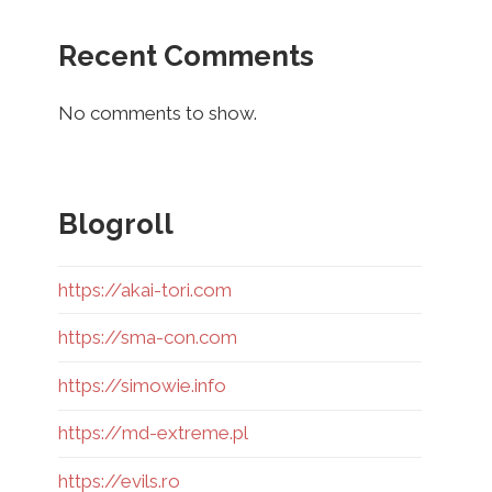
Recent Comments
No comments to show.
Blogroll
https://akai-tori.com
https://sma-con.com
https://simowie.info
https://md-extreme.pl
https://evils.ro