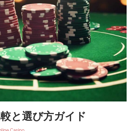
比較と選び方ガイド
line Casino