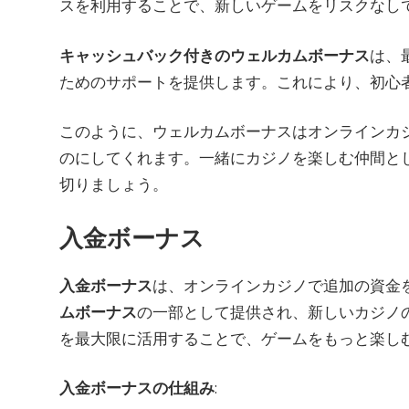
スを利用することで、新しいゲームをリスクなし
キャッシュバック付きのウェルカムボーナス
は、
ためのサポートを提供します。これにより、初心
このように、ウェルカムボーナスはオンラインカ
のにしてくれます。一緒にカジノを楽しむ仲間と
切りましょう。
入金ボーナス
入金ボーナス
は、オンラインカジノで追加の資金
ムボーナス
の一部として提供され、新しいカジノ
を最大限に活用することで、ゲームをもっと楽し
入金ボーナスの仕組み
: