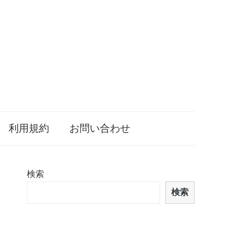
利用規約
お問い合わせ
検索
検索