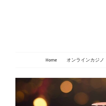
Skip
to
content
S
Home
オンラインカジノ
h
i
m