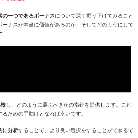
素の一つであるボーナス
について深く掘り下げてみること
ボーナスが本当に価値があるのか、そしてどのようにして
す。
比較
し、どのように選ぶべきかの指針を提供します。これ
するための手助けとなれば幸いです。
的に分析
することで、より良い選択をすることができるで