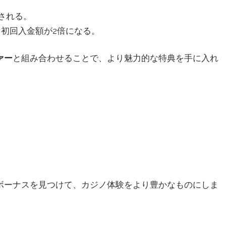
される。
、初回入金額が2倍になる。
ァー
と組み合わせることで、より魅力的な特典を手に入れ
ボーナスを見つけて、カジノ体験をより豊かなものにしま